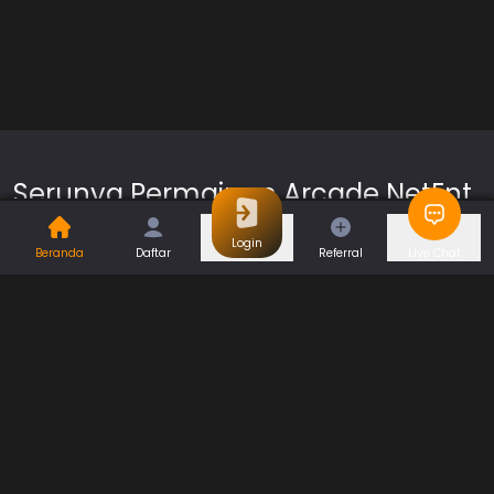
Serunya Permainan Arcade NetEnt
di Danauhoki88
Login
Beranda
Daftar
Referral
Live Chat
Permainan arcade NetEnt telah menjadi salah satu pilihan
utama bagi para penggemar game online. Dengan grafis
yang memukau, gameplay yang inovatif, dan berbagai fitur
menarik, permainan arcade dari NetEnt menawarkan
pengalaman bermain yang tak terlupakan.
Danauhoki88
,
sebagai salah satu situs game online terkemuka,
menyediakan platform terbaik untuk menikmati semua
permainan seru ini. Dalam artikel ini, kita akan membahas
secara mendalam tentang permainan arcade NetEnt di